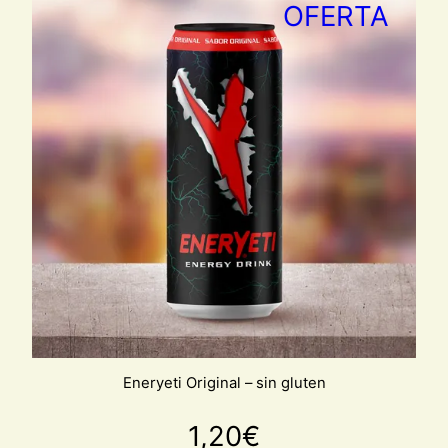
PRO
OFERTA
EN
OFE
Eneryeti Original – sin gluten
1,20
€