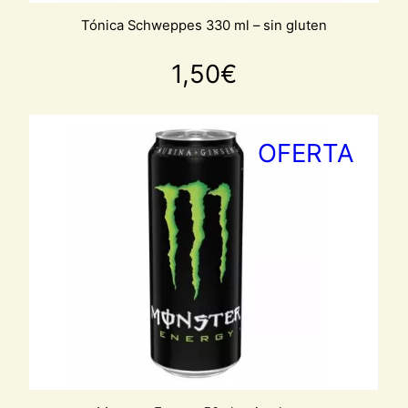
Tónica Schweppes 330 ml – sin gluten
1,50
€
PRO
OFERTA
EN
OFE