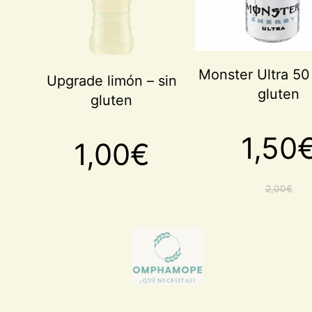
Monster Ultra 50 
Upgrade limón – sin
gluten
gluten
1,50
1,00
€
2,00
€
El
El
precio
precio