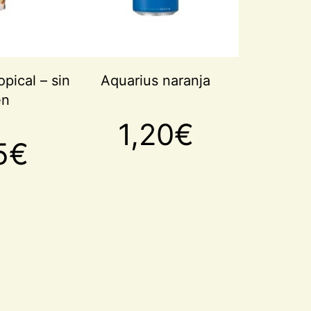
pical – sin
Aquarius naranja
en
1,20
€
5
€