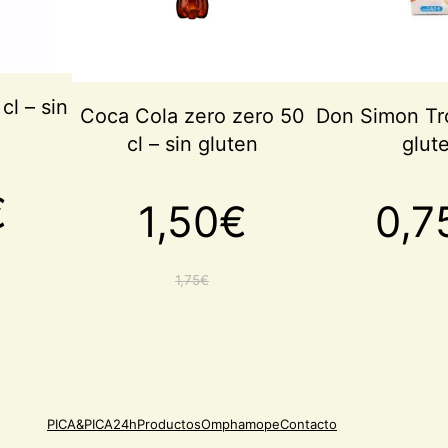
OFERTA
OFERTA
cl – sin
Coca Cola zero zero 50
Don Simon Tro
cl – sin gluten
glut
€
1,50
€
0,7
1,75
€
El
El
precio
precio
PICA&PICA24h
Productos
Omphamope
Contacto