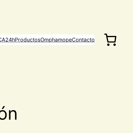
CA24h
Productos
Omphamope
Contacto
món