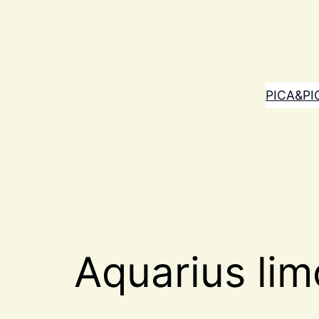
PICA&PI
Aquarius li